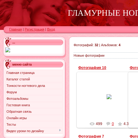
ГЛАМУРНЫЕ НО
Главная
|
Регистрация
|
Вход
...
Фотографий:
32
| Альбомов:
4
Новые фотографии
меню сайта
Фотография 10
Фот
Главная страница
Каталог статей
Тонкости ногтевого дела
Форум
25.11.2010
Фотоальбомы
gurna4ka
Гостевая книга
Обратная связь
Онлайн игры
499
0
4.3
Тесты
Видео уроки по дизайну
Фотография 7
Фот