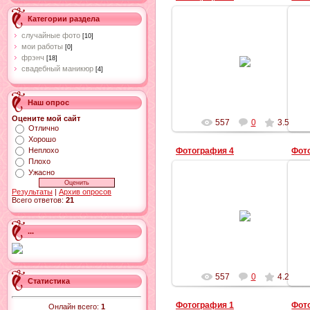
Категории раздела
случайные фото
[10]
мои работы
[0]
25.11.2010
фрэнч
[18]
свадебный маникюр
[4]
gurna4ka
Наш опрос
Оцените мой сайт
557
0
3.5
Отлично
Хорошо
Неплохо
Фотография 4
Фот
Плохо
Ужасно
Результаты
|
Архив опросов
Всего ответов:
21
25.11.2010
gurna4ka
...
557
0
4.2
Статистика
Фотография 1
Фот
Онлайн всего:
1